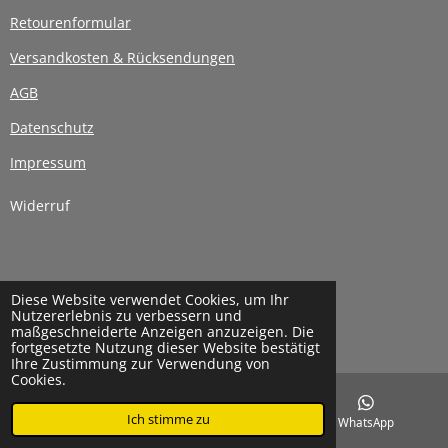
Retourenformular
Versandkosten & Rücksendungen
AGB
Datenschutz
Impressum
Widerruf
Diese Website verwendet Cookies, um Ihr
Widerrufsbelehrung
Nutzererlebnis zu verbessern und
© 2024 - 2026 atembergraubend
maßgeschneiderte Anzeigen anzuzeigen. Die
Mit Unterstützung von
Webador
fortgesetzte Nutzung dieser Website bestätigt
Ihre Zustimmung zur Verwendung von
Cookies.
Ich stimme zu
E-Mail
Instagram
WhatsApp