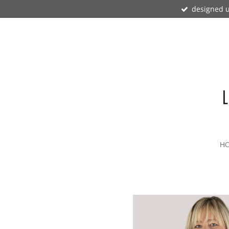
designed u
Zum
Hauptinhalt
springen
H