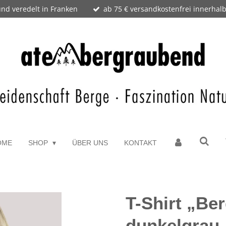
nd veredelt in Franken
ab 75 € versandkostenfrei innerhal
OME
SHOP
ÜBER UNS
KONTAKT
T-Shirt „Be
dunkelgrau