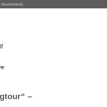
b Deutschlands
rgtour“ –