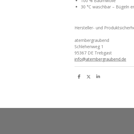
100 % Baumwolle
30 °C waschbar – Bügeln er
Hersteller- und Produktsicherh
atembergraubend
Schlehenweg 1
95367 DE Trebgast
info@atembergraubend.de
T
T
T
e
e
e
i
i
i
l
l
l
e
e
e
n
n
n