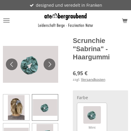
designed und veredelt in Franken
Zum
Hauptinhalt
springen
Scrunchie
"Sabrina" -
Haargummi
6,95 €
zzgl.
Versandkosten
Farbe
Mint