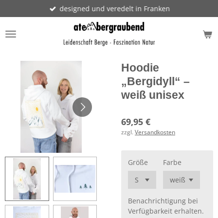
designed und veredelt in Franken
Zum
Hauptinhalt
springen
Hoodie
„Bergidyll“ –
weiß unisex
69,95 €
zzgl.
Versandkosten
Größe
Farbe
Benachrichtigung bei
Verfügbarkeit erhalten.