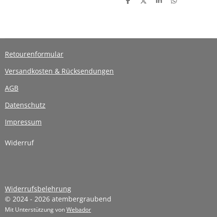
T
T
T
T
e
e
e
e
i
i
i
i
l
l
l
l
e
e
e
e
n
n
n
n
Retourenformular
Versandkosten & Rücksendungen
AGB
Datenschutz
Impressum
Widerruf
Widerrufsbelehrung
© 2024 - 2026 atembergraubend
Mit Unterstützung von
Webador