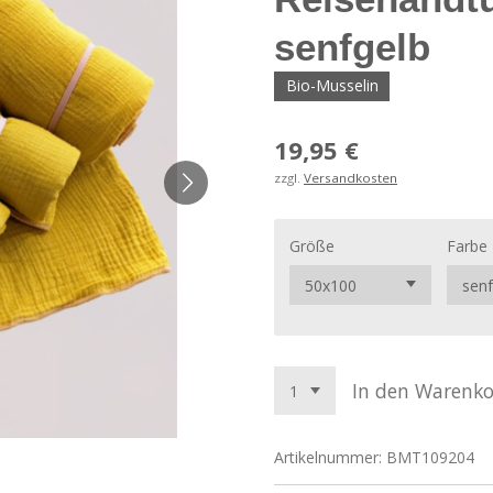
senfgelb
Bio-Musselin
19,95 €
zzgl.
Versandkosten
Größe
Farbe
In den Warenk
Artikelnummer:
BMT109204