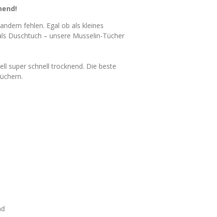
knend!
andem fehlen. Egal ob als kleines
als Duschtuch – unsere Musselin-Tücher
ll super schnell trocknend. Die beste
tüchern.
nd