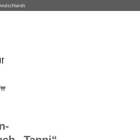
 Deutschlands
n-
uch „Tanni“