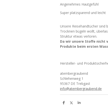
Angenehmes Hautgefühl
Super platzsparend und leicht
Unsere Reisehandtücher sind b
Trocknen bügeln wollt, überla
Struktur etwas verloren.
Da wir unsere Stoffe nicht 
Produkte beim ersten Was
Hersteller- und Produktsicherh
atembergraubend
Schlehenweg 1
95367 DE Trebgast
info@atembergraubend.de
T
T
T
e
e
e