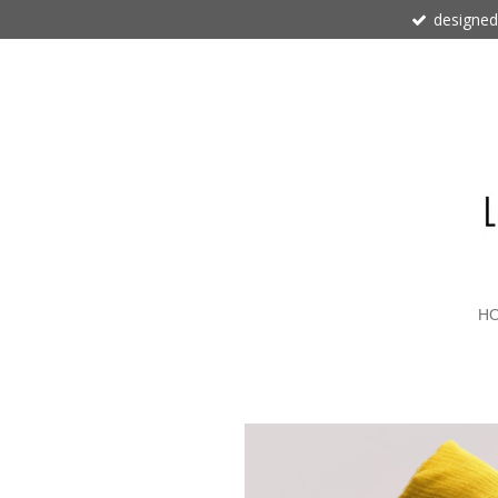
designed
Zum
Hauptinhalt
springen
H