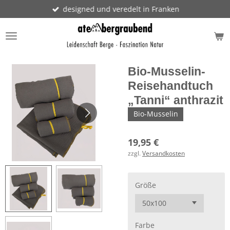
designed und veredelt in Franken
Zum
Hauptinhalt
springen
Bio-Musselin-
Reisehandtuch
„Tanni“ anthrazit
Bio-Musselin
19,95 €
zzgl.
Versandkosten
Größe
Farbe